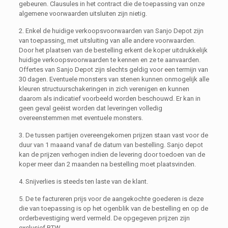
gebeuren. Clausules in het contract die de toepassing van onze
algemene voorwaarden uitsluiten zijn nietig.
2. Enkel de huidige verkoopsvoorwaarden van Sanjo Depot zijn
van toepassing, met uitsluiting van alle andere voorwaarden.
Door het plaatsen van de bestelling erkent de koper uitdrukkelijk
huidige verkoopsvoorwaarden te kennen en ze te aanvaarden.
Offertes van Sanjo Depot zijn slechts geldig voor een termijn van
30 dagen. Eventuele monsters van stenen kunnen onmogelijk alle
kleuren structuurschakeringen in zich verenigen en kunnen
daarom als indicatief voorbeeld worden beschouwd. Er kan in
geen geval geëist worden dat leveringen volledig
overeenstemmen met eventuele monsters.
3. De tussen partijen overeengekomen prijzen staan vast voor de
duur van 1 maaand vanaf de datum van bestelling. Sanjo depot
kan de prijzen verhogen indien de levering door toedoen van de
koper meer dan 2 maanden na bestelling moet plaatsvinden.
4. Snijverlies is steeds ten laste van de klant.
5. De te factureren prijs voor de aangekochte goederen is deze
die van toepassing is op het ogenblik van de bestelling en op de
orderbevestiging werd vermeld. De opgegeven prijzen zijn
exclusief BTW.