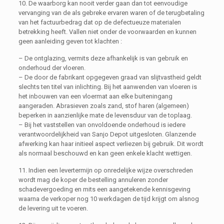
10. De waarborg kan nooit verder gaan dan tot eenvoudige
vervanging van de als gebreke ervaren waren of de terugbetaling
van het factuurbedrag dat op de defectueuze materialen
betrekking heeft. Vallen niet onder de voorwaarden en kunnen
geen aanleiding geven tot klachten :
– De ontglazing, vermits deze afhankelijk is van gebruik en
onderhoud der vloeren.
– De door de fabrikant opgegeven graad van slijtvastheid geldt
slechts ten titel van inlichting. Bij het aanwenden van vloeren is
het inbouwen van een vloermat aan elke buiteningang
aangeraden. Abrasieven zoals zand, stof haren (algemeen)
beperken in aanzienlijke mate de levensduur van de toplaag.
– Bij het vaststellen van onvoldoende onderhoud is iedere
verantwoordelijkheid van Sanjo Depot uitgesloten. Glanzende
afwerking kan haar initieel aspect verliezen bij gebruik. Dit wordt
als normaal beschouwd en kan geen enkele klacht wettigen.
11. Indien een levertermijn op onredelijke wijze overschreden
wordt mag de koper de bestelling annuleren zonder
schadevergoeding en mits een aangetekende kennisgeving
waarna de verkoper nog 10 werkdagen de tijd krijgt om alsnog
de levering uit te voeren.