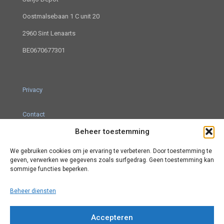
Oostmalsebaan 1 C unit 20
2960 Sint Lenaarts
BE0670677301
Privacy
Contact
Beheer toestemming
We gebruiken cookies om je ervaring te verbeteren. Door toestemming te
Algemene voorwaarden
geven, verwerken we gegevens zoals surfgedrag. Geen toestemming kan
sommige functies beperken.
Site map
Beheer diensten
Accepteren