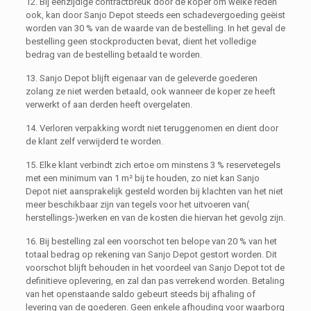
12. Bij eenzijdige contractbreuk door de koper om welke reden
ook, kan door Sanjo Depot steeds een schadevergoeding geëist
worden van 30 % van de waarde van de bestelling. In het geval de
bestelling geen stockproducten bevat, dient het volledige
bedrag van de bestelling betaald te worden.
13. Sanjo Depot blijft eigenaar van de geleverde goederen
zolang ze niet werden betaald, ook wanneer de koper ze heeft
verwerkt of aan derden heeft overgelaten.
14. Verloren verpakking wordt niet teruggenomen en dient door
de klant zelf verwijderd te worden.
15. Elke klant verbindt zich ertoe om minstens 3 % reservetegels
met een minimum van 1 m² bij te houden, zo niet kan Sanjo
Depot niet aansprakelijk gesteld worden bij klachten van het niet
meer beschikbaar zijn van tegels voor het uitvoeren van(
herstellings-)werken en van de kosten die hiervan het gevolg zijn.
16. Bij bestelling zal een voorschot ten belope van 20 % van het
totaal bedrag op rekening van Sanjo Depot gestort worden. Dit
voorschot blijft behouden in het voordeel van Sanjo Depot tot de
definitieve oplevering, en zal dan pas verrekend worden. Betaling
van het openstaande saldo gebeurt steeds bij afhaling of
levering van de goederen. Geen enkele afhouding voor waarborg